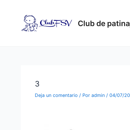
Ir
al
contenido
Club de patina
3
Deja un comentario
/ Por
admin
/
04/07/2