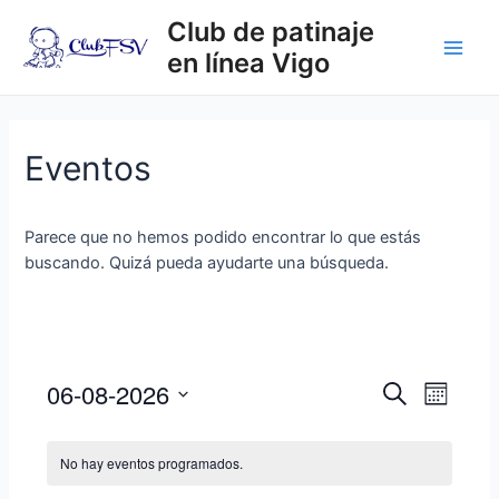
Ir
Club de patinaje
al
en línea Vigo
contenido
Main
Men
Eventos
Parece que no hemos podido encontrar lo que estás
buscando. Quizá pueda ayudarte una búsqueda.
06-08-2026
N
N
B
M
u
a
a
S
e
s
v
s
e
v
c
No hay eventos programados.
e
l
a
e
g