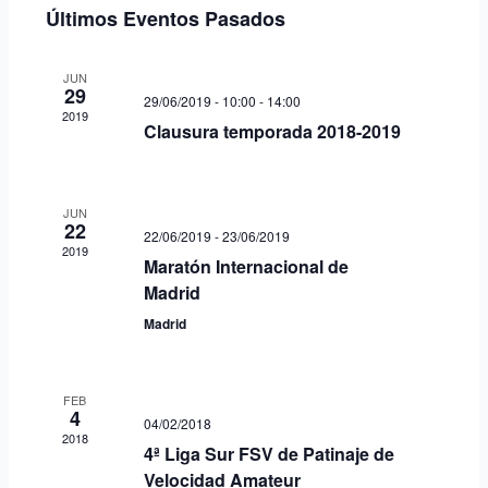
e
r
Últimos Eventos Pasados
a
g
c
c
c
a
i
i
JUN
29
c
ó
29/06/2019 - 10:00
-
14:00
o
2019
n
n
i
Clausura temporada 2018-2019
a
d
ó
r
e
n
f
v
JUN
22
e
d
i
22/06/2019
-
23/06/2019
2019
c
s
e
Maratón Internacional de
h
t
Madrid
b
a
a
Madrid
.
ú
s
d
s
e
q
FEB
E
4
04/02/2018
u
2018
v
4ª Liga Sur FSV de Patinaje de
e
e
Velocidad Amateur