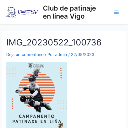
Ir
Club de patinaje
al
en línea Vigo
contenido
Main
Men
IMG_20230522_100736
Deja un comentario
/ Por
admin
/
22/05/2023